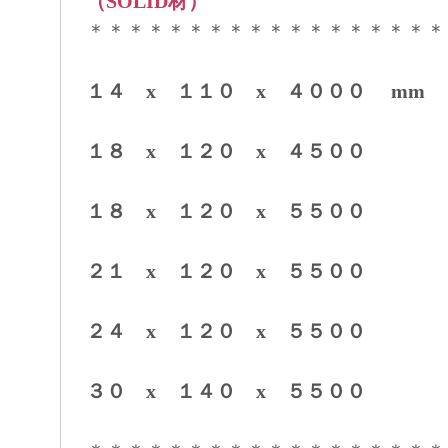
（SOLID材）
＊＊＊＊＊＊＊＊＊＊＊＊＊＊＊＊＊＊
１４ x １１０ x ４０００ mm
１８ x １２０ x ４５００
１８ x １２０ x ５５００
２１ x １２０ x ５５００
２４ x １２０ x ５５００
３０ x １４０ x ５５００