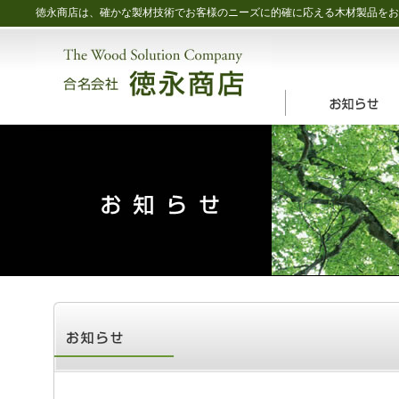
徳永商店は、確かな製材技術でお客様のニーズに的確に応える木材製品をお