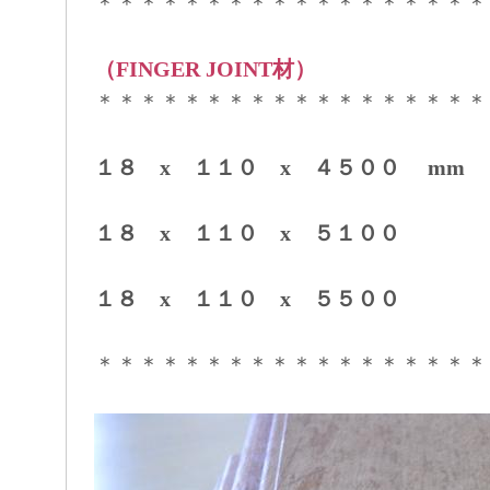
＊＊＊＊＊＊＊＊＊＊＊＊＊＊＊＊＊＊
（FINGER JOINT材）
＊＊＊＊＊＊＊＊＊＊＊＊＊＊＊＊＊＊
１８ x １１０ x ４５００ mm
１８ x １１０ x ５１００
１８ x １１０ x ５５００
＊＊＊＊＊＊＊＊＊＊＊＊＊＊＊＊＊＊