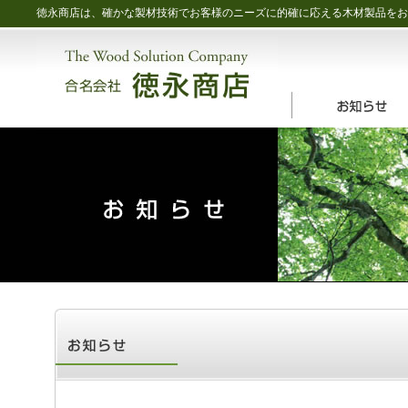
徳永商店は、確かな製材技術でお客様のニーズに的確に応える木材製品をお