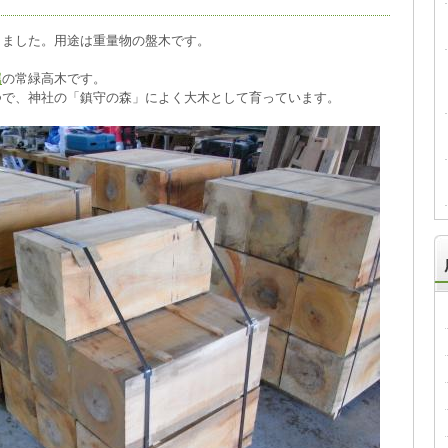
しました。用途は重量物の盤木です。
属
の常緑高木です。
つで、神社の「鎮守の森」によく大木として育っています。