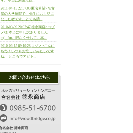
す。本当に綺麗な医...
2011-04-15 22:37:03|匿名希望>名古
屋の大学病院で、先生にお世話に
なった者です。とても腕...
2010-09-09 20:07:47|徳永商店>コゾ
ノ様 本当に申し訳ありません
m(__)m。暇なくせして、本...
2010-06-15 09:19:28|コゾノ>こんに
ちわ！いつもお忙しいみたいです
ね。 ところでアピト...
合名会社 徳永商店