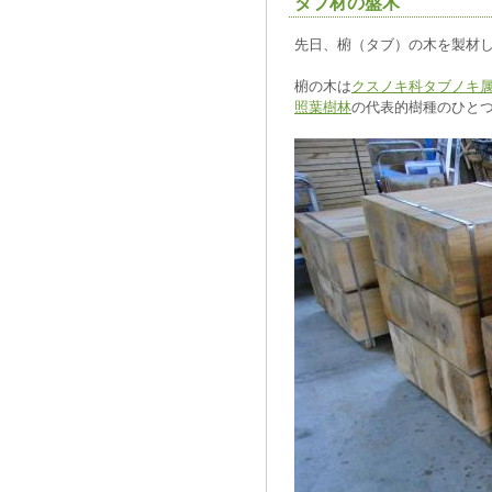
タブ材の盤木
先日、椨（タブ）の木を製材
椨の木は
クスノキ科
タブノキ
照葉樹林
の代表的樹種のひと