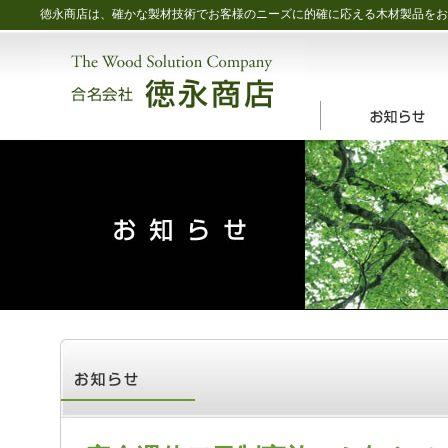
徳永商店は、確かな製材技術でお客様のニーズに的確に応える木材製品をお