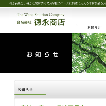
徳永商店は、確かな製材技術でお客様のニーズに的確に応える木材製品をお