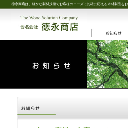
徳永商店は、確かな製材技術でお客様のニーズに的確に応える木材製品をお